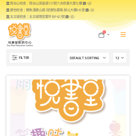
炮台山校舍：炮台山英皇道157號六合商業大廈七樓
/
康怡校舍：鰂魚涌康山道1號康怡廣場-辦公大樓610室
/
太古城校舍：太古城隋宮閣平台P427號
/
0
FILTER